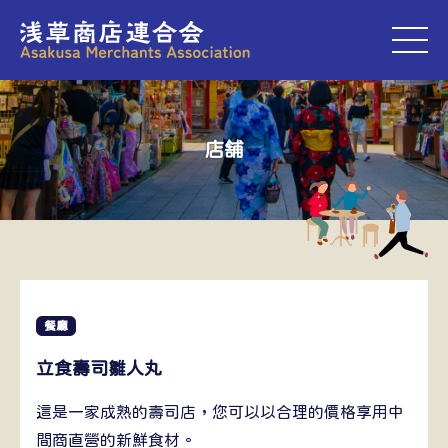
M
店舗
餐廳
立食壽司雛人丸
這是一家成熟的壽司店，您可以以合理的價格享用中
間商直營的新鮮食材。