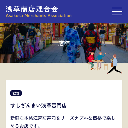
M
店舗
飲食
すしざんまい浅草雷門店
新鮮な本格江戸前寿司をリーズナブルな価格で楽し
めるお店です。