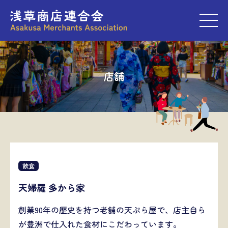
M
店舗
飲食
天婦羅 多から家
創業90年の歴史を持つ老舗の天ぷら屋で、店主自ら
が豊洲で仕入れた食材にこだわっています。