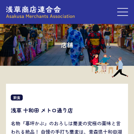
M
店舗
飲食
浅草 十和田 メトロ通り店
名物『暮坪かぶ』のおろしは蕎麦の究極の薬味と言
われる絶品！ 自慢の手打ち蕎麦は、青森県十和田湖