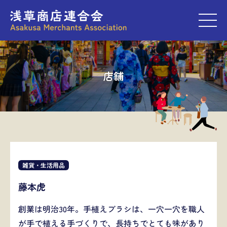
M
店舗
雑貨・生活用品
藤本虎
創業は明治30年。手植えブラシは、一穴一穴を職人
が手で植える手づくりで、長持ちでとても味があり