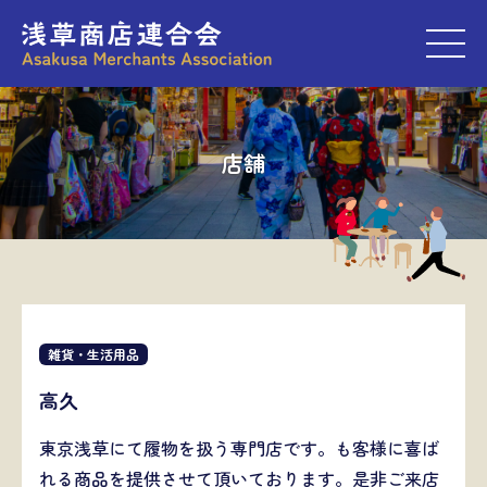
M
店舗
雑貨・生活用品
高久
東京浅草にて履物を扱う専門店です。も客様に喜ば
れる商品を提供させて頂いております。是非ご来店