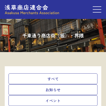
M
千束通り商店街（振）・界隈
すべて
お知らせ
イベント