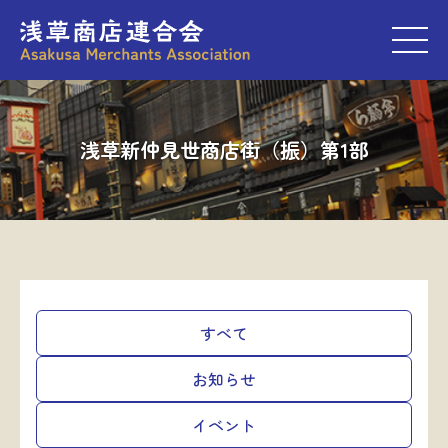
M
浅草新仲見世商店街（振）第1部
すべて
お知らせ
イベント