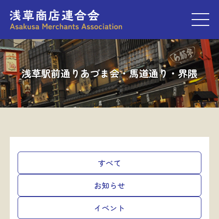
M
浅草駅前通りあづま会・馬道通り・界隈
すべて
お知らせ
イベント