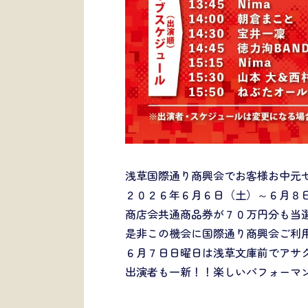
浅草国際通り商興会でお客様お中元
２０２６年６月６日（土）～６月８
商店会共通商品券が７０万円分も当
是非この機会に国際通り商興会ご利
６月７日日曜日は浅草文庫前でアサ
出演者も一新！！楽しいパフォーマ